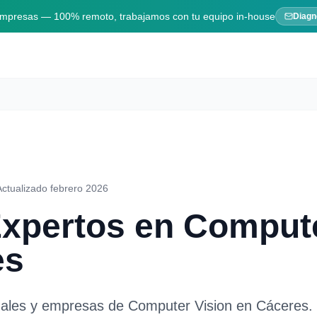
 empresas — 100% remoto, trabajamos con tu equipo in-house
Diagn
Actualizado febrero 2026
Expertos en
Compute
es
nales y empresas de
Computer Vision
en
Cáceres
.