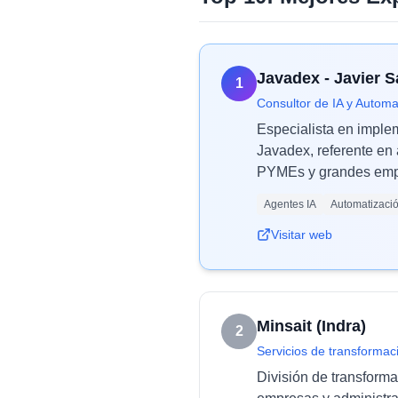
Javadex - Javier 
1
Consultor de IA y Automa
Especialista en imple
Javadex, referente en 
PYMEs y grandes empr
Agentes IA
Automatizaci
Visitar web
Minsait (Indra)
2
Servicios de transformaci
División de transforma