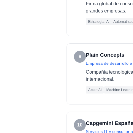
Firma global de consult
grandes empresas.
Estrategia IA
Automatizac
Plain Concepts
9
Empresa de desarrollo e
Compañía tecnológica e
internacional.
Azure AI
Machine Learni
Capgemini Españ
10
Servicios IT y consultoría