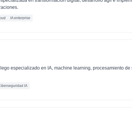
pecializada en transformación digital, desarrollo ágil e imple
raciones.
oud
IA enterprise
llego especializado en IA, machine learning, procesamiento de 
iberseguridad IA