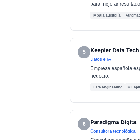
para mejorar resultado
IA para auditoría
Automati
Keepler Data Tech
5
Datos e IA
Empresa española espec
negocio.
Data engineering
ML apl
Paradigma Digital
6
Consultora tecnológica