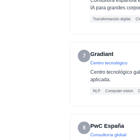
Consultora española es
IA para grandes corpo
Transformación digital
Cl
Gradiant
7
Centro tecnológico
Centro tecnológico ga
aplicada.
NLP
Computer vision
C
PwC España
8
Consultoría global