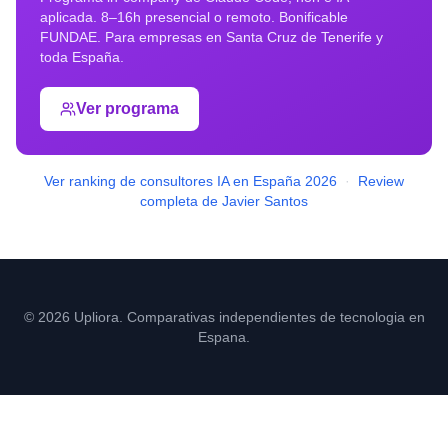
aplicada. 8–16h presencial o remoto. Bonificable
FUNDAE. Para empresas en
Santa Cruz de Tenerife
y
toda España.
Ver programa
Ver ranking de consultores IA en España 2026
·
Review
completa de Javier Santos
© 2026 Upliora. Comparativas independientes de tecnologia en
Espana.