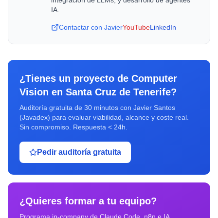
integracion de LLMs, y desarrollo de agentes
IA.
Contactar con Javier
YouTube
LinkedIn
¿Tienes un proyecto de
Computer
Vision
en
Santa Cruz de Tenerife
?
Auditoría gratuita de 30 minutos con Javier Santos
(Javadex) para evaluar viabilidad, alcance y coste real.
Sin compromiso. Respuesta < 24h.
Pedir auditoría gratuita
¿Quieres formar a tu equipo?
Programa in-company de Claude Code, n8n e IA