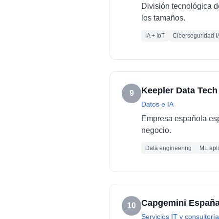
División tecnológica d
los tamaños.
IA + IoT
Ciberseguridad I
Keepler Data Tech
9
Datos e IA
Empresa española espec
negocio.
Data engineering
ML apl
Capgemini Españ
10
Servicios IT y consultoría