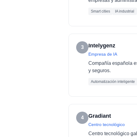
empresas y administra
Smart cities
IA industrial
Intelygenz
3
Empresa de IA
Compañía española esp
y seguros.
Automatización inteligente
Gradiant
4
Centro tecnológico
Centro tecnológico ga