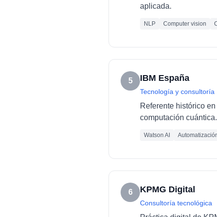
aplicada.
NLP
Computer vision
C
IBM España
5
Tecnología y consultoría
Referente histórico en 
computación cuántica.
Watson AI
Automatizació
KPMG Digital
6
Consultoría tecnológica