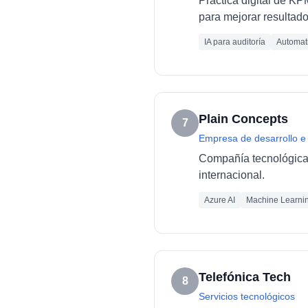
Práctica digital de K
para mejorar resultado
IA para auditoría
Automati
Plain Concepts
7
Empresa de desarrollo e
Compañía tecnológica e
internacional.
Azure AI
Machine Learni
Telefónica Tech
8
Servicios tecnológicos