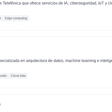
e Telefónica que ofrece servicios de IA, ciberseguridad, IoT y 
A
Edge computing
ializada en arquitectura de datos, machine learning e inteligen
icado
Cloud data
a