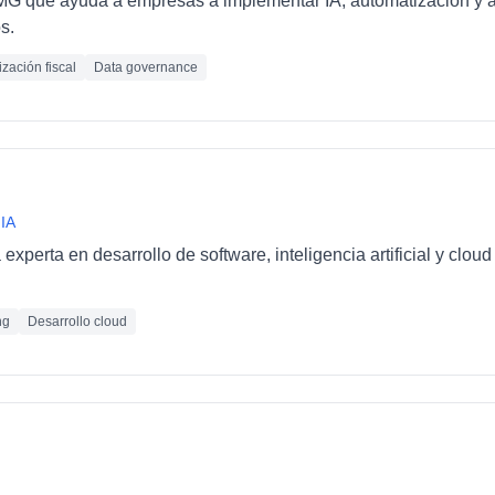
PMG que ayuda a empresas a implementar IA, automatización y 
s.
zación fiscal
Data governance
 IA
xperta en desarrollo de software, inteligencia artificial y clo
ng
Desarrollo cloud