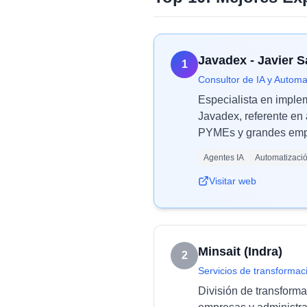
Javadex - Javier 
1
Consultor de IA y Automa
Especialista en imple
Javadex, referente en 
PYMEs y grandes empr
Agentes IA
Automatizaci
Visitar web
Minsait (Indra)
2
Servicios de transformaci
División de transforma