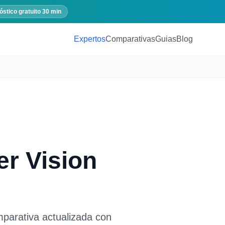
óstico gratuito 30 min
Expertos
Comparativas
Guias
Blog
r Vision
parativa actualizada con