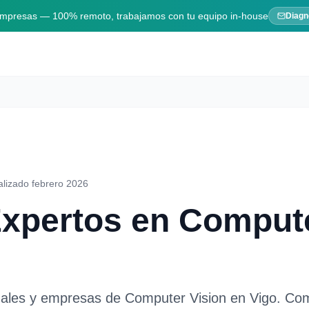
 empresas — 100% remoto, trabajamos con tu equipo in-house
Diagn
alizado febrero 2026
Expertos en
Compute
nales y empresas de
Computer Vision
en
Vigo
. Com