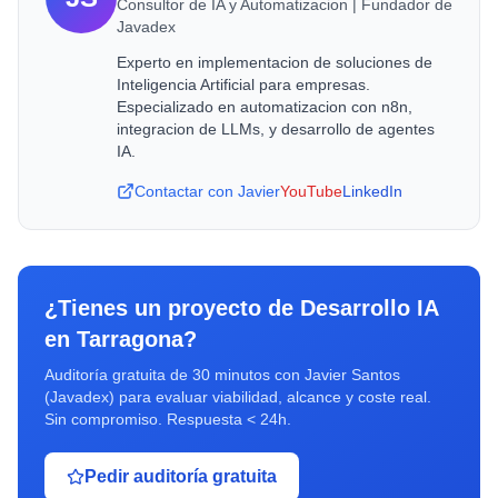
Consultor de IA y Automatizacion | Fundador de
Javadex
Experto en implementacion de soluciones de
Inteligencia Artificial para empresas.
Especializado en automatizacion con n8n,
integracion de LLMs, y desarrollo de agentes
IA.
Contactar con Javier
YouTube
LinkedIn
¿Tienes un proyecto de
Desarrollo IA
en
Tarragona
?
Auditoría gratuita de 30 minutos con Javier Santos
(Javadex) para evaluar viabilidad, alcance y coste real.
Sin compromiso. Respuesta < 24h.
Pedir auditoría gratuita