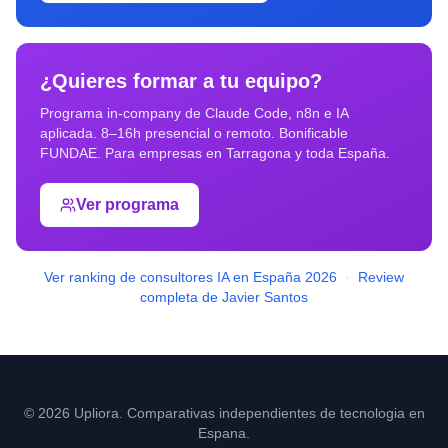
¿Quieres formar a tu equipo?
Programa in-company de Claude Code, n8n e IA
aplicada. 8–16h presencial o remoto. Bonificable
FUNDAE. Para empresas en
Tarragona
y toda España.
Ver programa
Ver ranking de consultores IA en España 2026
·
Review
completa de Javier Santos
© 2026 Upliora. Comparativas independientes de tecnologia en
Espana.